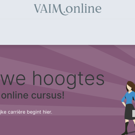
tributeur
Voordelen Kapper/Schoonheidsspecialist
Over
uwe hoogtes
online cursus!
ke carrière begint hier.