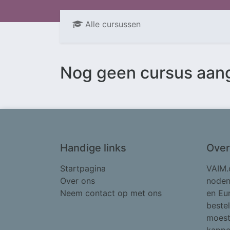
Alle cursussen
Nog geen cursus aan
Handige links
Over
Startpagina
VAIM.
Over ons
noden 
Neem contact op met ons
en Eu
bestel
moest