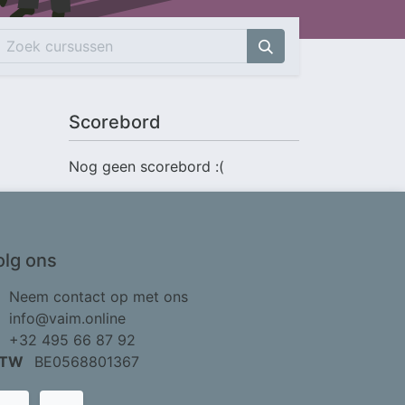
Scorebord
Nog geen scorebord :(
olg ons
Neem contact op met ons
info@vaim.online
+32 495 66 87 92
TW
BE0568801367