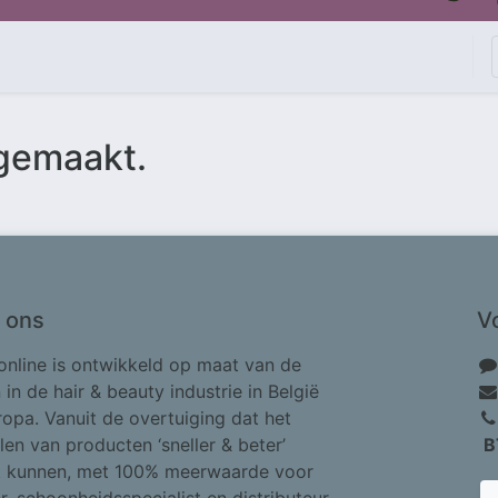
gemaakt.
 ons
V
online is ontwikkeld op maat van de
in de hair & beauty industrie in België
ropa. Vanuit de overtuiging dat het
len van producten ‘sneller & beter’
B
 kunnen, met 100% meerwaarde voor